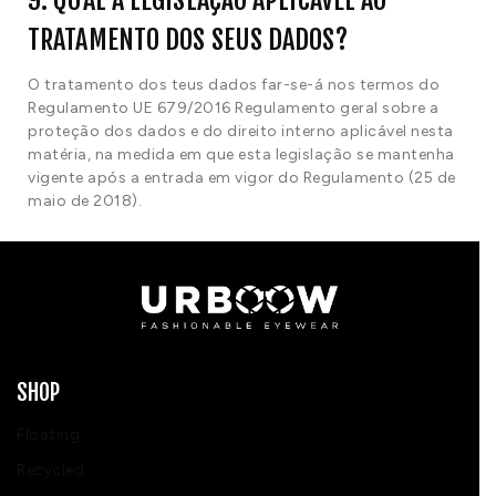
9. QUAL A LEGISLAÇÃO APLICÁVEL AO
TRATAMENTO DOS SEUS DADOS?
O tratamento dos teus dados far-se-á nos termos do
Regulamento UE 679/2016 Regulamento geral sobre a
proteção dos dados e do direito interno aplicável nesta
matéria, na medida em que esta legislação se mantenha
vigente após a entrada em vigor do Regulamento (25 de
maio de 2018).
SHOP
Floating
Recycled