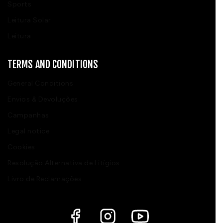
Sports
Leitura Solar
Leitura
TERMS AND CONDITIONS
General Conditions
Envios & Devoluções
Campanhas
Legal notice
Cookies
Resolução Alternativa de Litígios
Livro de Reclamações