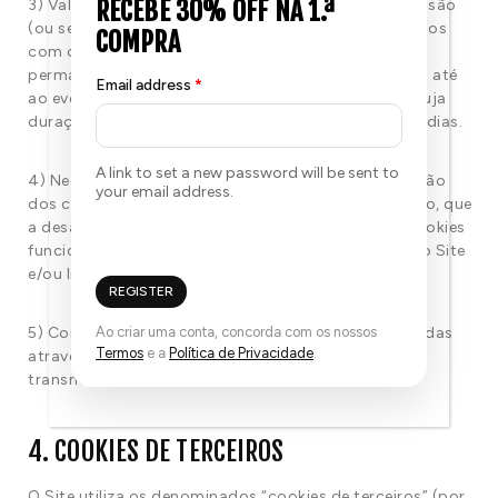
3) Validade dos cookies: o Site utiliza cookies de sessão
(ou seja, cookies que são automaticamente apagados
com o fecho do navegador), mas também cookies
permanentes (ou seja, cookies que são conservados até
Email address
*
ao eventual apagamento por parte do utilizador), cuja
duração não poderá superar, em qualquer caso, 90 dias.
A link to set a new password will be sent to
4) Necessidade de aceitação dos cookies: a aceitação
your email address.
dos cookies não é obrigatória; recordamos, contudo, que
a desativação dos cookies de navegação ou dos cookies
funcionais poderá impedir o bom funcionamento do Site
e/ou limitar o serviço prestado.
REGISTER
5) Comunicação dos dados: as informações recolhidas
Ao criar uma conta, concorda com os nossos
Termos
e a
Política de Privacidade
.
através dos cookies são confidenciais e não serão
transmitidas a terceiros.
4. COOKIES DE TERCEIROS
O Site utiliza os denominados “cookies de terceiros” (por