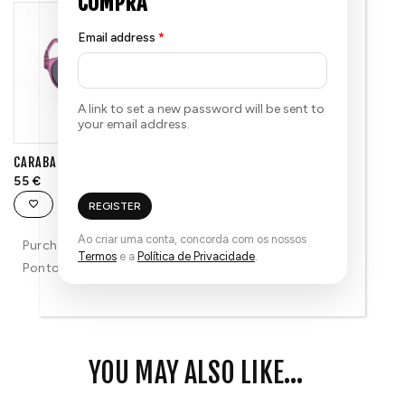
Email address
*
A link to set a new password will be sent to
your email address.
CARABASSI LILÁS
55
€
REGISTER
Ao criar uma conta, concorda com os nossos
Purchase & earn 55
Termos
e a
Política de Privacidade
.
Pontos!
YOU MAY ALSO LIKE...