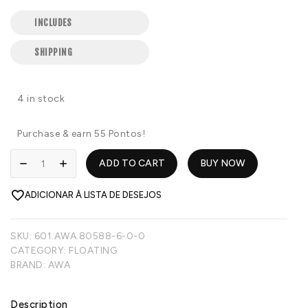
INCLUDES
SHIPPING
4 in stock
Purchase & earn 55 Pontos!
ADD TO CART
BUY NOW
ADICIONAR À LISTA DE DESEJOS
SKU:
601.AWA.80588-6-0-0
CATEGORY:
FLOATING
BRAND:
AWA
Description