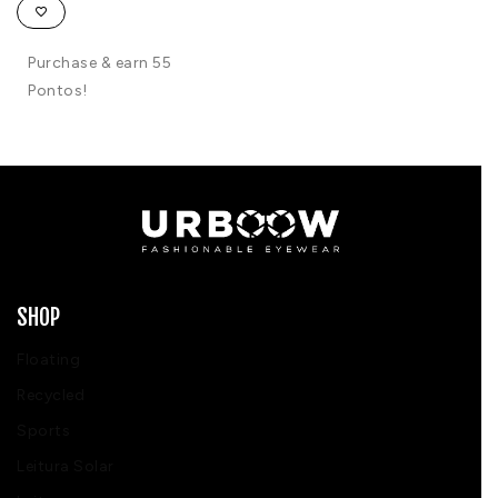
Purchase & earn 55
Pontos!
SHOP
Floating
Recycled
Sports
Leitura Solar