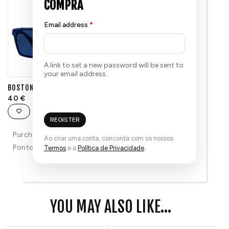
Email address
*
A link to set a new password will be sent to
your email address.
BOSTON AZUL
40
€
REGISTER
Purchase & earn 40
Ao criar uma conta, concorda com os nossos
Pontos!
Termos
e a
Política de Privacidade
.
YOU MAY ALSO LIKE...