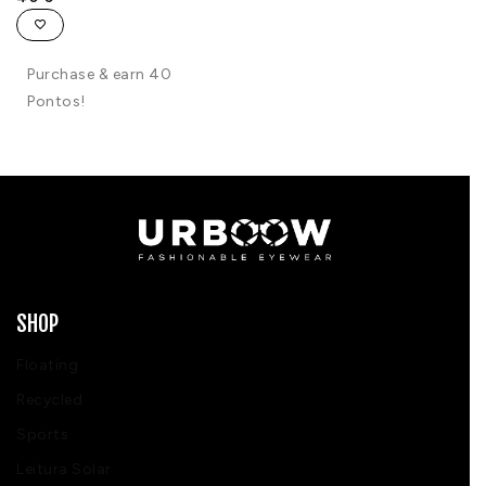
Purchase & earn 40
Pontos!
SHOP
Floating
Recycled
Sports
Leitura Solar