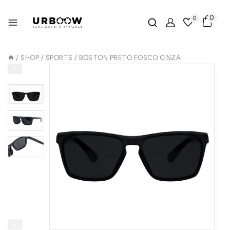
0
0
/
SHOP
/
SPORTS
/
BOSTON PRETO FOSCO CINZA