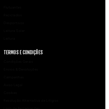
Flutuantes
Reciclados
Desportivos
Leitura Solar
Leitura
TERMOS E CONDIÇÕES
Condições Gerais
Envios & Devoluções
Campanhas
Aviso Legal
Cookies
Resolução Alternativa de Litígios
Livro de Reclamações