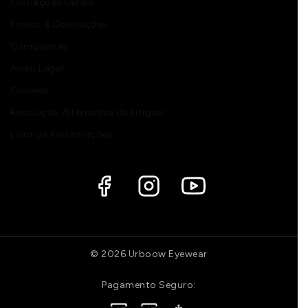
Condições Gerais
Envios & Devoluções
Campanhas
Aviso Legal
Cookies
Resolução Alternativa de Litígios
Livro de Reclamações
© 2026 Urboow Eyewear
Pagamento Seguro: