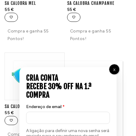
SA CALOBRA MEL
SA CALOBRA CHAMPANHE
55
€
55
€
Compra e ganha 55
Compra e ganha 55
Pontos!
Pontos!
X
SA CALOBRA VERDE
Endereço de email
*
55
€
A ligação para definir uma nova senha será
Compra e ganha 55
enviada para o seu endereço de email.