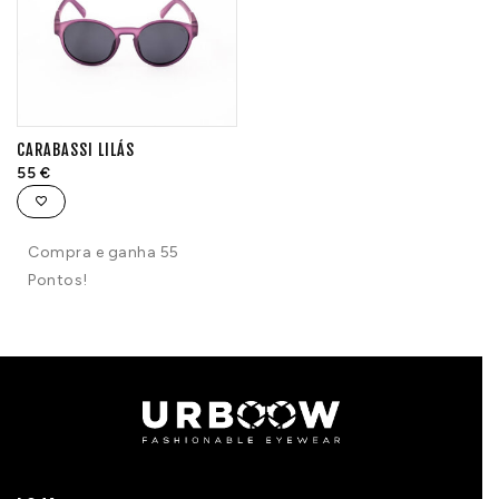
CARABASSI LILÁS
55
€
Compra e ganha 55
Pontos!