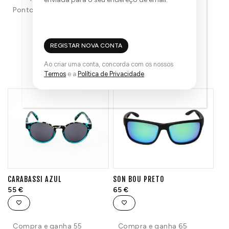
Pontos!
REGISTAR NOVA CONTA
TAMBÉM PODE GOSTAR...
Ao criar uma conta, concorda com os nossos
Termos
e a
Política de Privacidade
.
CARABASSI AZUL
SON BOU PRETO
55
€
65
€
Compra e ganha 55
Compra e ganha 65