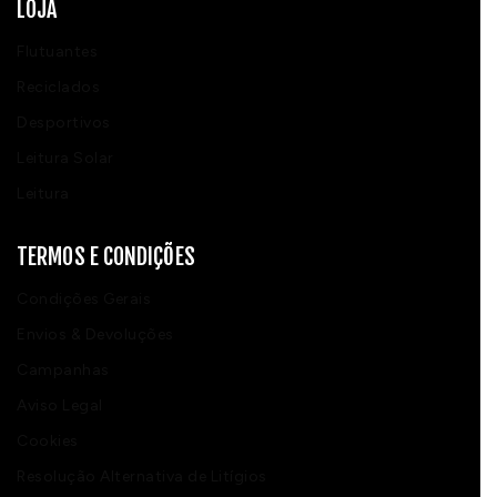
LOJA
Flutuantes
Reciclados
Desportivos
Leitura Solar
Leitura
TERMOS E CONDIÇÕES
Condições Gerais
Envios & Devoluções
Campanhas
Aviso Legal
Cookies
Resolução Alternativa de Litígios