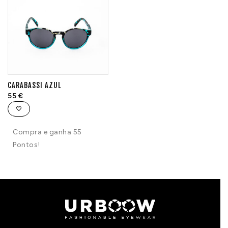
CARABASSI AZUL
55
€
Compra e ganha 55
Pontos!