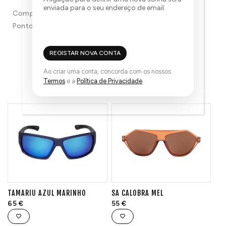
enviada para o seu endereço de email.
Compra e ganha 55
Pontos!
REGISTAR NOVA CONTA
Ao criar uma conta, concorda com os nossos
TAMBÉM PODE GOSTAR...
Termos
e a
Política de Privacidade
.
TAMARIU AZUL MARINHO
SA CALOBRA MEL
65
€
55
€