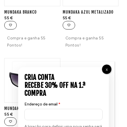
MUNDAKA BRANCO
MUNDAKA AZUL METALIZADO
55
€
55
€
Compra e ganha 55
Compra e ganha 55
Pontos!
Pontos!
X
Endereço de email
*
MUNDAKA PRETO
55
€
A ligação para definir uma nova senha será