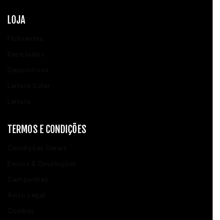
LOJA
Flutuantes
Reciclados
Desportivos
Leitura Solar
Leitura
TERMOS E CONDIÇÕES
Condições Gerais
Envios & Devoluções
Campanhas
Aviso Legal
Cookies