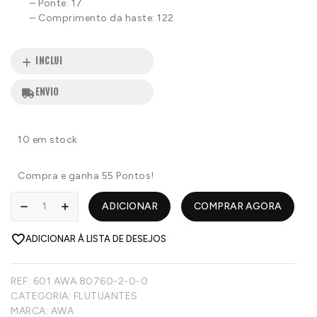
– Ponte: 17
– Comprimento da haste: 122
INCLUI
ENVIO
10 em stock
Compra e ganha 55 Pontos!
ADICIONAR
COMPRAR AGORA
ADICIONAR À LISTA DE DESEJOS
REF:
601.AWA.80760-2-0-0
CATEGORIA:
FLUTUANTES
MARCA:
AWA