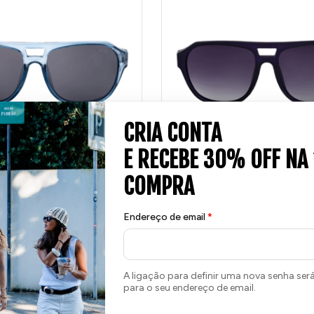
MAVERICK AZUL MARINHO
65
€
Endereço de email
*
nha 65 Pontos!
Compra e ganha 65 Pontos!
A ligação para definir uma nova senha ser
para o seu endereço de email.