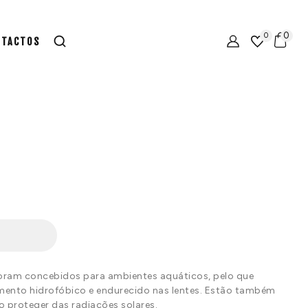
0
0
NTACTOS
oram concebidos para ambientes aquáticos, pelo que
ento hidrofóbico e endurecido nas lentes. Estão também
 o proteger das radiações solares.