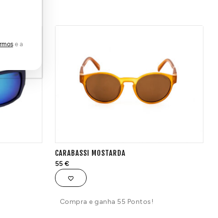
rmos
e a
CARABASSI MOSTARDA
55
€
Compra e ganha 55 Pontos!