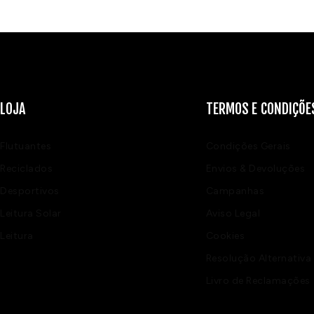
LOJA
TERMOS E CONDIÇÕE
Flutuantes
Condições Gerais
Reciclados
Envios & Devoluções
Desportivos
Campanhas
Leitura Solar
Aviso Legal
Leitura
Cookies
Resolução Alternativa 
Livro de Reclamações