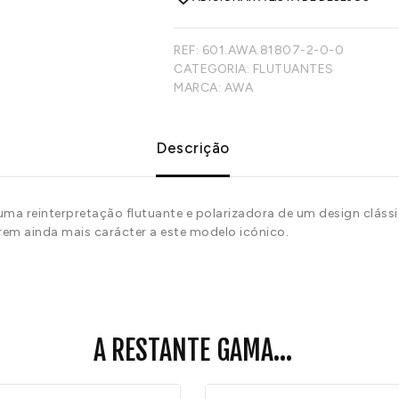
REF:
601.AWA.81807-2-0-0
CATEGORIA:
FLUTUANTES
MARCA:
AWA
Descrição
 uma reinterpretação flutuante e polarizadora de um design clás
rem ainda mais carácter a este modelo icónico.
A RESTANTE GAMA...