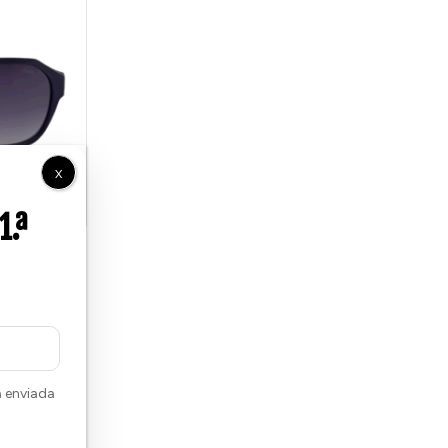
X
á enviada