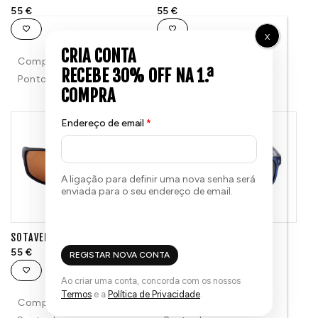
55
€
55
€
X
Compra e ganha 55
Compra e ganha 55
Pontos!
Pontos!
Endereço de email
*
A ligação para definir uma nova senha será
enviada para o seu endereço de email.
SOTAVENTO PRETO E AZUL
OTUR AZUL
55
€
65
€
REGISTAR NOVA CONTA
Ao criar uma conta, concorda com os nossos
Termos
e a
Política de Privacidade
.
Compra e ganha 55
Compra e ganha 65