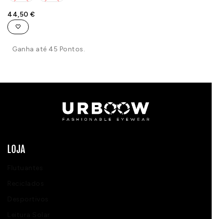
44,50
€
Ganha até 45 Pontos.
LOJA
Flutuantes
Reciclados
Desportivos
Leitura Solar