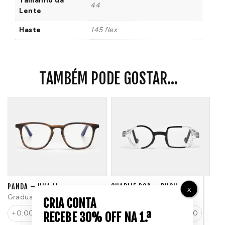
Tamanho da
44
Lente
Haste
145 flex
TAMBÉM PODE GOSTAR...
PANDA – HUA LI
CHARLIE POP – RUSH
X
Graduação
Graduação
+0.00
+1.00
+1.50
+0.00
+1.00
+1.50