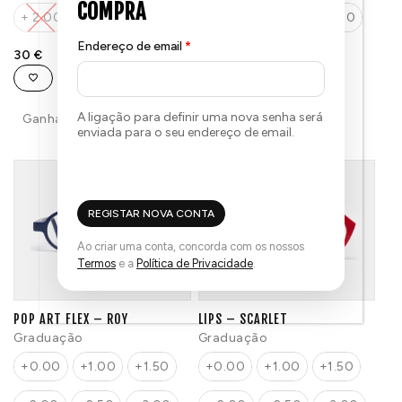
+ 2.00
+2.50
+3.00
+2.00
+2.50
+3.00
Endereço de email
*
30
€
30
€
A ligação para definir uma nova senha será
Ganha até 30 Pontos.
Ganha até 30 Pontos.
enviada para o seu endereço de email.
REGISTAR NOVA CONTA
Ao criar uma conta, concorda com os nossos
Termos
e a
Política de Privacidade
.
POP ART FLEX – ROY
LIPS – SCARLET
Graduação
Graduação
+0.00
+1.00
+1.50
+0.00
+1.00
+1.50