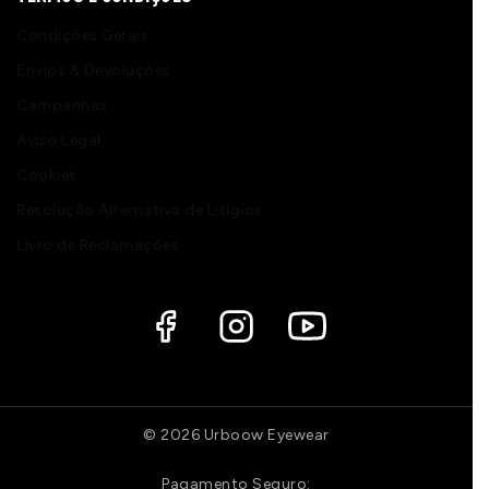
Condições Gerais
Envios & Devoluções
Campanhas
Aviso Legal
Cookies
Resolução Alternativa de Litígios
Livro de Reclamações
© 2026 Urboow Eyewear
Pagamento Seguro: