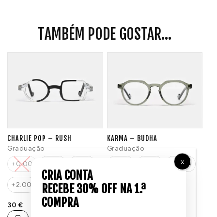
TAMBÉM PODE GOSTAR...
CHARLIE POP – RUSH
KARMA – BUDHA
Graduação
Graduação
X
+0.00
+1.00
+1.50
+1.00
+1.50
+ 2.00
+2.00
+2.50
+3.00
+2.50
+3.00
30
€
35,50
€