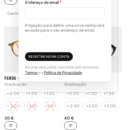
Endereço de email
*
Ganha até 30 Pontos.
Ganha até 36 Pontos.
A ligação para definir uma nova senha será
enviada para o seu endereço de email.
REGISTAR NOVA CONTA
Ao criar uma conta, concorda com os nossos
Termos
e a
Política de Privacidade
.
PANDA – TIAN BAO
LIPS – SANGUIN
Graduação
Graduação
+0.00
+1.00
+1.50
+0.00
+1.00
+1.50
+ 2.00
+2.50
+3.00
+ 2.00
+2.50
+3.00
30
€
40
€