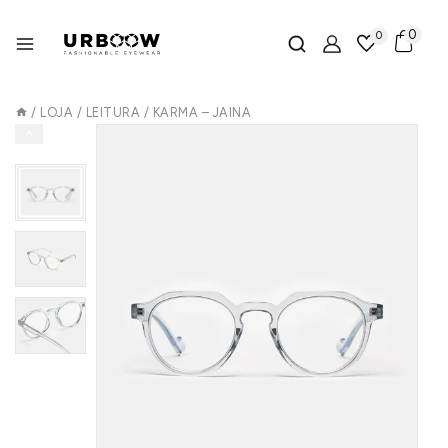
0
0
/
LOJA
/
LEITURA
/
KARMA – JAINA