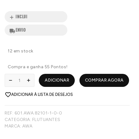
INCLUI
ENVIO
12 em stock
Compra e ganha 55 Pontos!
ADICIONAR
COMPRAR AGORA
ADICIONAR À LISTA DE DESEJOS
REF:
601.AWA.82101-1-0-0
CATEGORIA:
FLUTUANTES
MARCA:
AWA