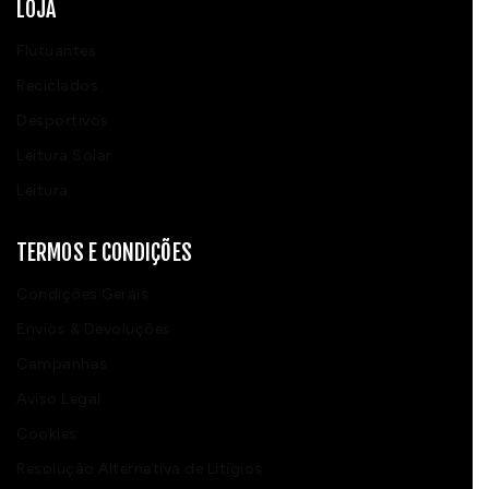
LOJA
Flutuantes
Reciclados
Desportivos
Leitura Solar
Leitura
TERMOS E CONDIÇÕES
Condições Gerais
Envios & Devoluções
Campanhas
Aviso Legal
Cookies
Resolução Alternativa de Litígios