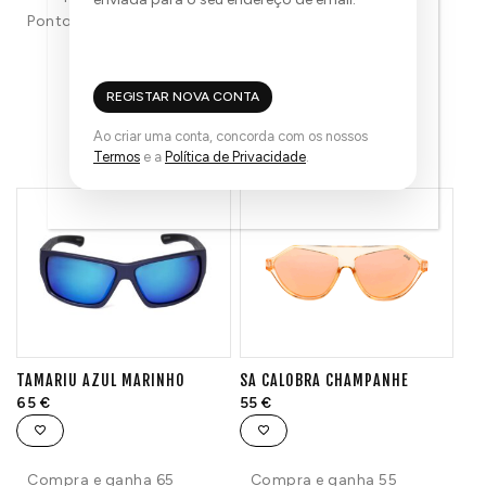
Pontos!
REGISTAR NOVA CONTA
TAMBÉM PODE GOSTAR...
Ao criar uma conta, concorda com os nossos
Termos
e a
Política de Privacidade
.
TAMARIU AZUL MARINHO
SA CALOBRA CHAMPANHE
65
€
55
€
Compra e ganha 65
Compra e ganha 55