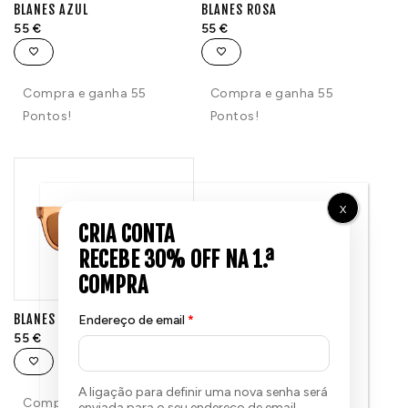
BLANES AZUL
BLANES ROSA
55
€
55
€
Compra e ganha 55
Compra e ganha 55
Pontos!
Pontos!
X
BLANES TOSTADO
Endereço de email
*
55
€
A ligação para definir uma nova senha será
Compra e ganha 55
enviada para o seu endereço de email.