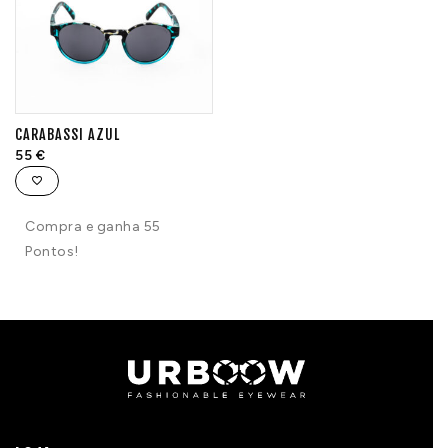
CARABASSI AZUL
55
€
Compra e ganha 55
Pontos!