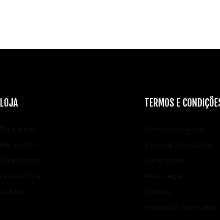
LOJA
TERMOS E CONDIÇÕE
Flutuantes
Condições Gerais
Reciclados
Envios & Devoluções
Desportivos
Campanhas
Leitura Solar
Aviso Legal
Leitura
Cookies
Resolução Alternativa 