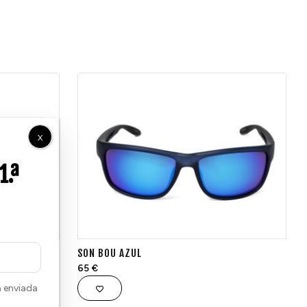
X
SON BOU AZUL
65
€
á enviada