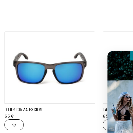
OTUR CINZA ESCURO
TAMARIU AZUL
65
€
65
€