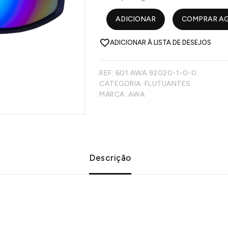
ADICIONAR
COMPRAR A
ADICIONAR À LISTA DE DESEJOS
REF:
601.AWA.92020-1-0-0
CATEGORIA:
FLUTUANTES
MARCA:
AWA
Descrição