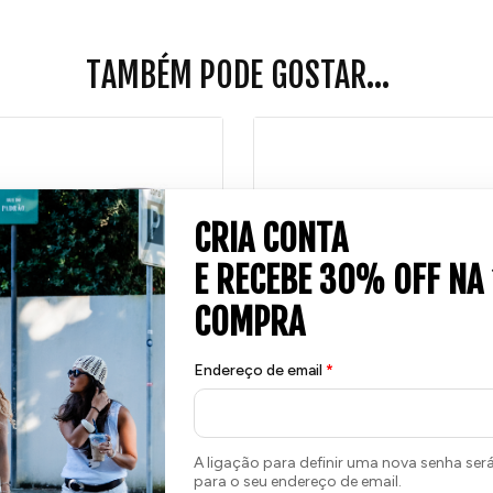
TAMBÉM PODE GOSTAR...
Endereço de email
*
 MARINHO
SALINAS PRETO
60
€
A ligação para definir uma nova senha ser
para o seu endereço de email.