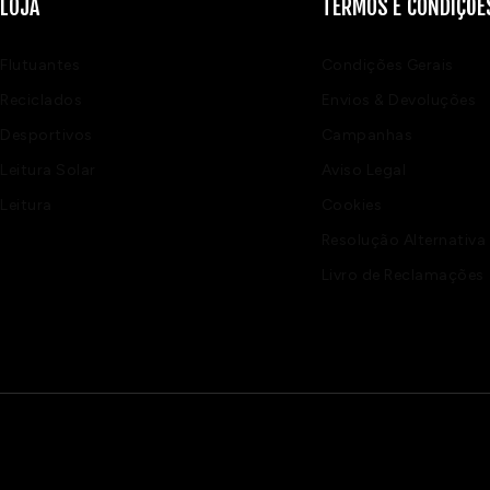
LOJA
TERMOS E CONDIÇÕE
Flutuantes
Condições Gerais
Reciclados
Envios & Devoluções
Desportivos
Campanhas
Leitura Solar
Aviso Legal
Leitura
Cookies
Resolução Alternativa 
Livro de Reclamações