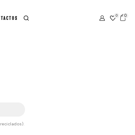
0
0
NTACTOS
reciclados).