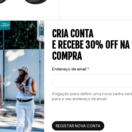
nha 35 Pontos!
Endereço de email
*
TAMBÉM PODE GOSTAR...
A ligação para definir uma nova senha ser
para o seu endereço de email.
REGISTAR NOVA CONTA