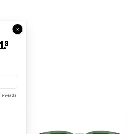
X
á enviada