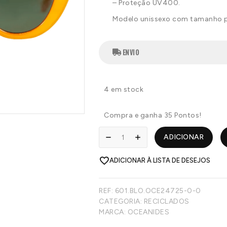
– Proteção UV400.
Modelo unissexo com tamanho pa
ENVIO
4 em stock
Compra e ganha 35 Pontos!
ADICIONAR
ADICIONAR À LISTA DE DESEJOS
REF:
601.BLO.OCE24725-0-0
CATEGORIA:
RECICLADOS
MARCA:
OCEANIDES