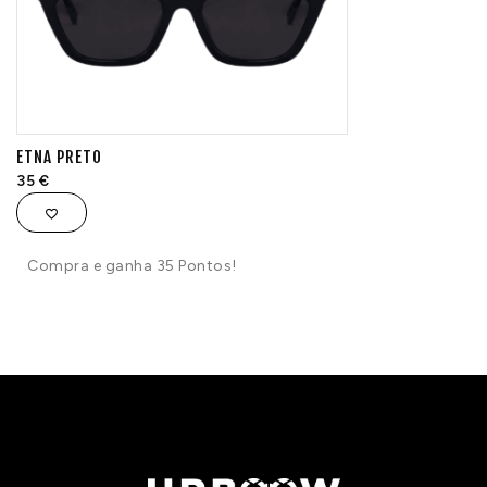
ETNA PRETO
35
€
Compra e ganha 35 Pontos!