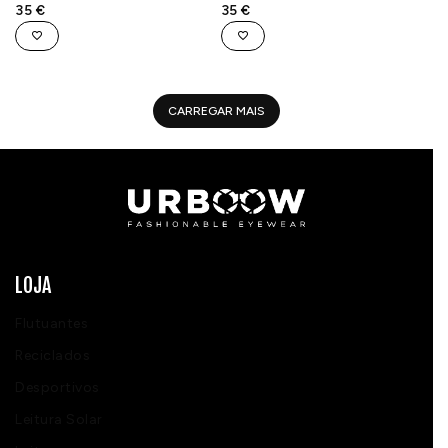
35
€
35
€
CARREGAR MAIS
LOJA
Flutuantes
Reciclados
Desportivos
Leitura Solar