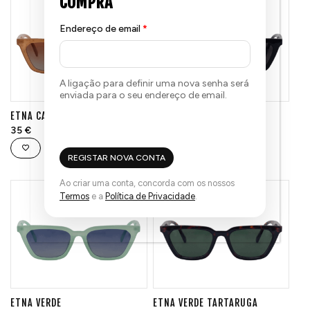
Endereço de email
*
A ligação para definir uma nova senha será
enviada para o seu endereço de email.
ETNA CASTANHO
ETNA PRETO
35
€
35
€
REGISTAR NOVA CONTA
Ao criar uma conta, concorda com os nossos
Termos
e a
Política de Privacidade
.
ETNA VERDE
ETNA VERDE TARTARUGA