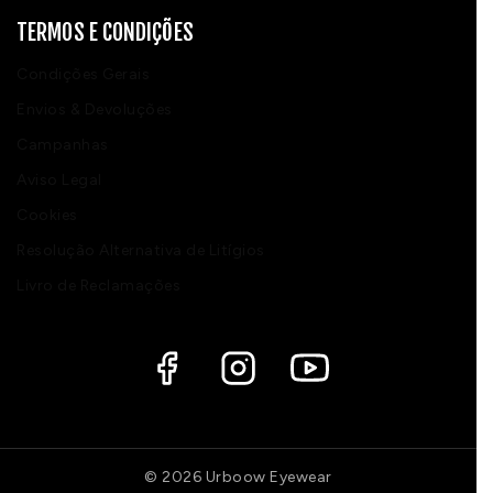
TERMOS E CONDIÇÕES
Condições Gerais
Envios & Devoluções
Campanhas
Aviso Legal
Cookies
Resolução Alternativa de Litígios
Livro de Reclamações
© 2026 Urboow Eyewear