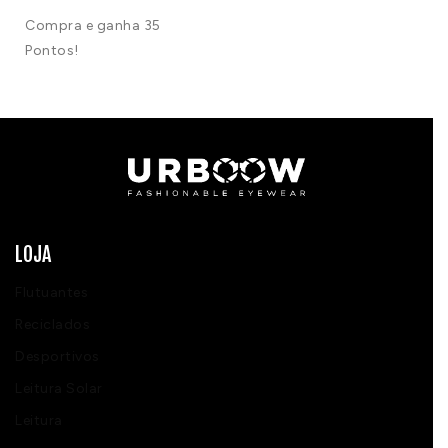
Compra e ganha 35
Pontos!
LOJA
Flutuantes
Reciclados
Desportivos
Leitura Solar
Leitura