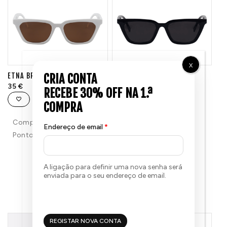
X
ETNA BRANCO
ETNA PRETO
35
€
35
€
Compra e ganha 35
Compra e ganha 35
Endereço de email
*
Pontos!
Pontos!
A ligação para definir uma nova senha será
enviada para o seu endereço de email.
TAMBÉM PODE GOSTAR...
REGISTAR NOVA CONTA