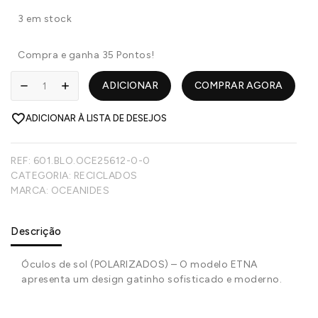
3 em stock
Compra e ganha 35 Pontos!
ADICIONAR
COMPRAR AGORA
ADICIONAR À LISTA DE DESEJOS
REF:
601.BLO.OCE25612-0-0
CATEGORIA:
RECICLADOS
MARCA:
OCEANIDES
Descrição
Óculos de sol (POLARIZADOS) – O modelo ETNA
apresenta um design gatinho sofisticado e moderno.